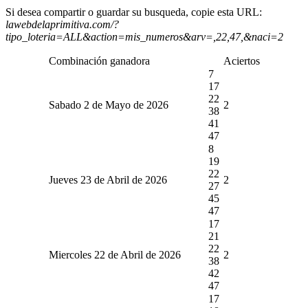
Si desea compartir o guardar su busqueda, copie esta URL:
lawebdelaprimitiva.com/?
tipo_loteria=ALL&action=mis_numeros&arv=,22,47,&naci=2
Combinación ganadora
Aciertos
7
17
22
Sabado 2 de Mayo de 2026
2
38
41
47
8
19
22
Jueves 23 de Abril de 2026
2
27
45
47
17
21
22
Miercoles 22 de Abril de 2026
2
38
42
47
17