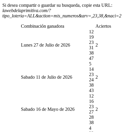
Si desea compartir o guardar su busqueda, copie esta URL:
lawebdelaprimitiva.com/?
tipo_loteria=ALL&action=mis_numeros&arv=,23,38,&naci=2
Combinación ganadora
Aciertos
12
19
23
Lunes 27 de Julio de 2026
2
31
38
47
5
14
23
Sabado 11 de Julio de 2026
2
24
38
43
12
16
23
Sabado 16 de Mayo de 2026
2
27
28
38
4