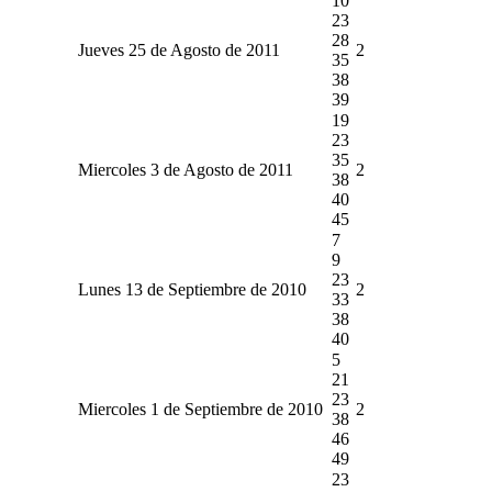
10
23
28
Jueves 25 de Agosto de 2011
2
35
38
39
19
23
35
Miercoles 3 de Agosto de 2011
2
38
40
45
7
9
23
Lunes 13 de Septiembre de 2010
2
33
38
40
5
21
23
Miercoles 1 de Septiembre de 2010
2
38
46
49
23