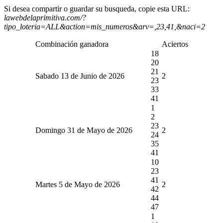
Si desea compartir o guardar su busqueda, copie esta URL:
lawebdelaprimitiva.com/?
tipo_loteria=ALL&action=mis_numeros&arv=,23,41,&naci=2
Combinación ganadora
Aciertos
18
20
21
Sabado 13 de Junio de 2026
2
23
33
41
1
2
23
Domingo 31 de Mayo de 2026
2
24
35
41
10
23
41
Martes 5 de Mayo de 2026
2
42
44
47
1