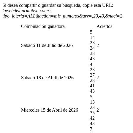
Si desea compartir o guardar su busqueda, copie esta URL:
lawebdelaprimitiva.com/?
tipo_loteria=ALL&action=mis_numeros&arv=,23,43,&naci=2
Combinación ganadora
Aciertos
5
14
23
Sabado 11 de Julio de 2026
2
24
38
43
4
23
27
Sabado 18 de Abril de 2026
2
28
41
43
5
13
23
Miercoles 15 de Abril de 2026
2
35
42
43
7