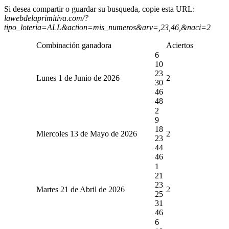
Si desea compartir o guardar su busqueda, copie esta URL:
lawebdelaprimitiva.com/?
tipo_loteria=ALL&action=mis_numeros&arv=,23,46,&naci=2
Combinación ganadora
Aciertos
6
10
23
Lunes 1 de Junio de 2026
2
30
46
48
2
9
18
Miercoles 13 de Mayo de 2026
2
23
44
46
1
21
23
Martes 21 de Abril de 2026
2
25
31
46
6