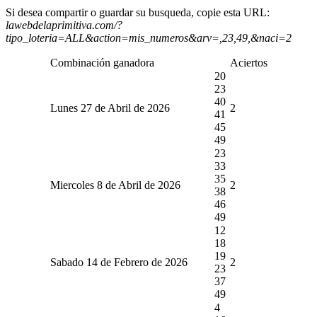
Si desea compartir o guardar su busqueda, copie esta URL:
lawebdelaprimitiva.com/?
tipo_loteria=ALL&action=mis_numeros&arv=,23,49,&naci=2
Combinación ganadora
Aciertos
20
23
40
Lunes 27 de Abril de 2026
2
41
45
49
23
33
35
Miercoles 8 de Abril de 2026
2
38
46
49
12
18
19
Sabado 14 de Febrero de 2026
2
23
37
49
4