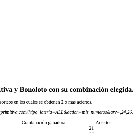
tiva y Bonoloto con su combinación elegida
sorteos en los cuales se obtienen
2
ó más aciertos.
aprimitiva.com/?tipo_loteria=ALL&action=mis_numeros&arv=,24,26
Combinación ganadora
Aciertos
21