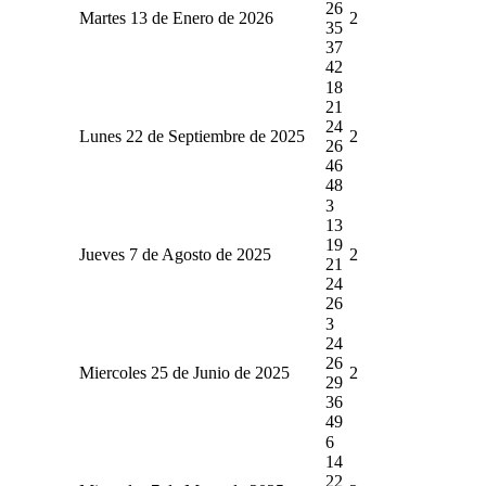
26
Martes 13 de Enero de 2026
2
35
37
42
18
21
24
Lunes 22 de Septiembre de 2025
2
26
46
48
3
13
19
Jueves 7 de Agosto de 2025
2
21
24
26
3
24
26
Miercoles 25 de Junio de 2025
2
29
36
49
6
14
22