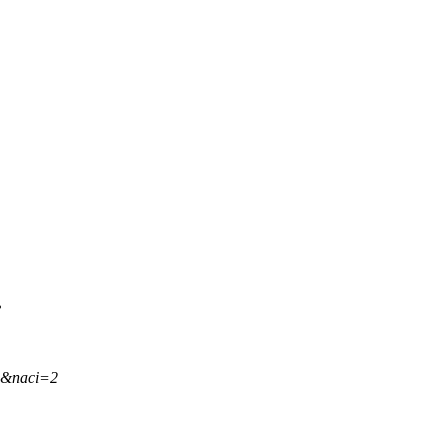
.
,&naci=2