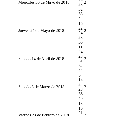
Miercoles 30 de Mayo de 2018
2
28
32
33
2
16
22
Jueves 24 de Mayo de 2018
2
24
28
35
11
24
28
Sabado 14 de Abril de 2018
2
31
32
44
5
14
24
Sabado 3 de Marzo de 2018
2
28
36
49
13
18
21
Viernes 23 de Febrero de 2018
2