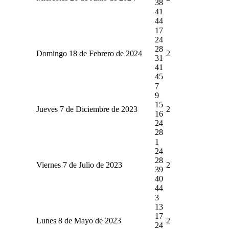
38
41
44
17
24
28
Domingo 18 de Febrero de 2024
2
31
41
45
7
9
15
Jueves 7 de Diciembre de 2023
2
16
24
28
1
24
28
Viernes 7 de Julio de 2023
2
39
40
44
3
13
17
Lunes 8 de Mayo de 2023
2
24