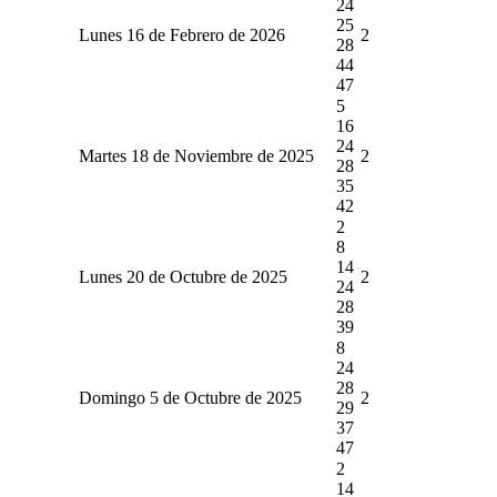
24
25
Lunes 16 de Febrero de 2026
2
28
44
47
5
16
24
Martes 18 de Noviembre de 2025
2
28
35
42
2
8
14
Lunes 20 de Octubre de 2025
2
24
28
39
8
24
28
Domingo 5 de Octubre de 2025
2
29
37
47
2
14