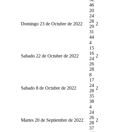
46
20
24
28
Domingo 23 de Octubre de 2022
2
29
31
44
4
15
16
Sabado 22 de Octubre de 2022
2
24
26
28
8
17
24
Sabado 8 de Octubre de 2022
2
28
35
38
4
24
26
Martes 20 de Septiembre de 2022
2
28
37