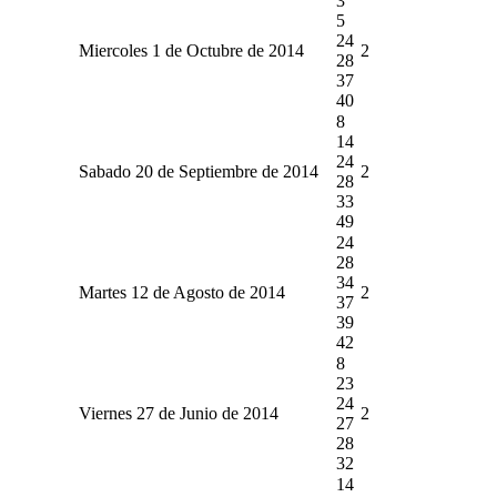
3
5
24
Miercoles 1 de Octubre de 2014
2
28
37
40
8
14
24
Sabado 20 de Septiembre de 2014
2
28
33
49
24
28
34
Martes 12 de Agosto de 2014
2
37
39
42
8
23
24
Viernes 27 de Junio de 2014
2
27
28
32
14