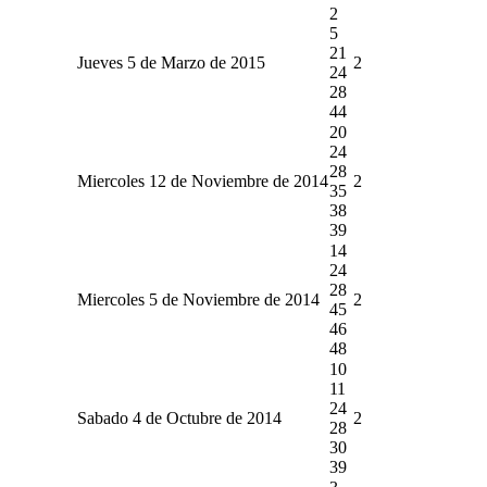
2
5
21
Jueves 5 de Marzo de 2015
2
24
28
44
20
24
28
Miercoles 12 de Noviembre de 2014
2
35
38
39
14
24
28
Miercoles 5 de Noviembre de 2014
2
45
46
48
10
11
24
Sabado 4 de Octubre de 2014
2
28
30
39