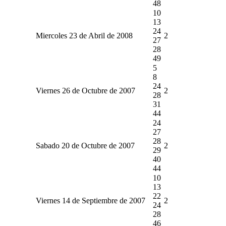
48
10
13
24
Miercoles 23 de Abril de 2008
2
27
28
49
5
8
24
Viernes 26 de Octubre de 2007
2
28
31
44
24
27
28
Sabado 20 de Octubre de 2007
2
29
40
44
10
13
22
Viernes 14 de Septiembre de 2007
2
24
28
46