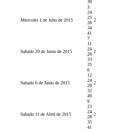
39
3
24
25
Miercoles 1 de Julio de 2015
2
28
34
41
7
11
24
Sabado 20 de Junio de 2015
2
28
33
35
6
12
24
Sabado 6 de Junio de 2015
2
28
32
49
9
23
24
Sabado 11 de Abril de 2015
2
28
35
41