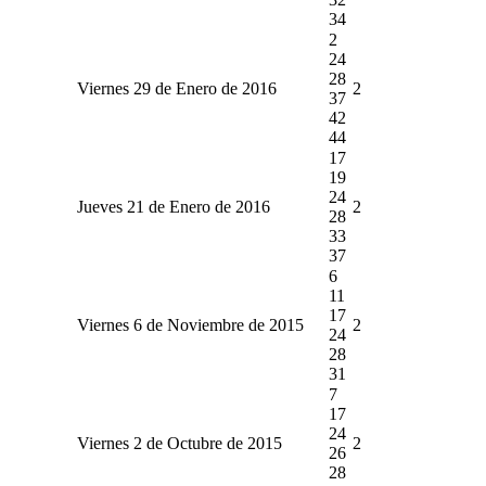
34
2
24
28
Viernes 29 de Enero de 2016
2
37
42
44
17
19
24
Jueves 21 de Enero de 2016
2
28
33
37
6
11
17
Viernes 6 de Noviembre de 2015
2
24
28
31
7
17
24
Viernes 2 de Octubre de 2015
2
26
28