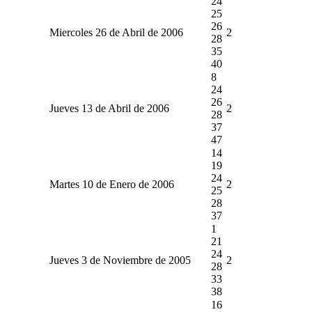
24
25
26
Miercoles 26 de Abril de 2006
2
28
35
40
8
24
26
Jueves 13 de Abril de 2006
2
28
37
47
14
19
24
Martes 10 de Enero de 2006
2
25
28
37
1
21
24
Jueves 3 de Noviembre de 2005
2
28
33
38
16