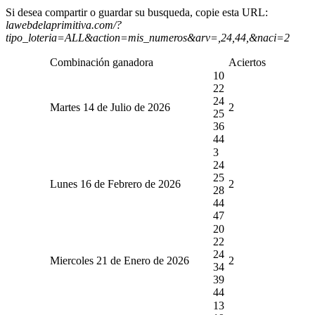
Si desea compartir o guardar su busqueda, copie esta URL:
lawebdelaprimitiva.com/?
tipo_loteria=ALL&action=mis_numeros&arv=,24,44,&naci=2
Combinación ganadora
Aciertos
10
22
24
Martes 14 de Julio de 2026
2
25
36
44
3
24
25
Lunes 16 de Febrero de 2026
2
28
44
47
20
22
24
Miercoles 21 de Enero de 2026
2
34
39
44
13