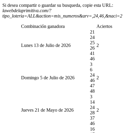
Si desea compartir o guardar su busqueda, copie esta URL:
lawebdelaprimitiva.com/?
tipo_loteria=ALL&action=mis_numeros&arv=,24,46,&naci=2
Combinación ganadora
Aciertos
21
24
25
Lunes 13 de Julio de 2026
2
26
41
46
3
6
24
Domingo 5 de Julio de 2026
2
46
47
48
3
14
24
Jueves 21 de Mayo de 2026
2
28
37
46
16