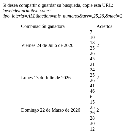
Si desea compartir o guardar su busqueda, copie esta URL:
lawebdelaprimitiva.com/?
tipo_loteria=ALL&action=mis_numeros&arv=,25,26,&naci=2
Combinación ganadora
Aciertos
7
10
18
Viernes 24 de Julio de 2026
2
25
26
45
21
24
25
Lunes 13 de Julio de 2026
2
26
41
46
6
15
25
Domingo 22 de Marzo de 2026
2
26
28
30
12