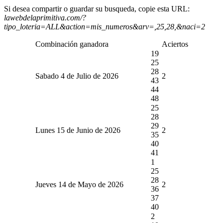
Si desea compartir o guardar su busqueda, copie esta URL:
lawebdelaprimitiva.com/?
tipo_loteria=ALL&action=mis_numeros&arv=,25,28,&naci=2
Combinación ganadora
Aciertos
19
25
28
Sabado 4 de Julio de 2026
2
43
44
48
25
28
29
Lunes 15 de Junio de 2026
2
35
40
41
1
25
28
Jueves 14 de Mayo de 2026
2
36
37
40
2