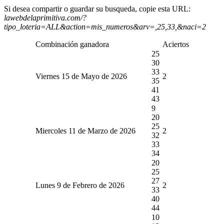
Si desea compartir o guardar su busqueda, copie esta URL:
lawebdelaprimitiva.com/?
tipo_loteria=ALL&action=mis_numeros&arv=,25,33,&naci=2
Combinación ganadora
Aciertos
25
30
33
Viernes 15 de Mayo de 2026
2
35
41
43
9
20
25
Miercoles 11 de Marzo de 2026
2
32
33
34
20
25
27
Lunes 9 de Febrero de 2026
2
33
40
44
10