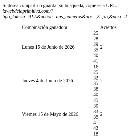
Si desea compartir o guardar su busqueda, copie esta URL:
lawebdelaprimitiva.com/?
tipo_loteria=ALL&action=mis_numeros&arv=,25,35,&naci=2
Combinación ganadora
Aciertos
25
28
29
Lunes 15 de Junio de 2026
2
35
40
41
16
25
32
Jueves 4 de Junio de 2026
2
35
38
40
25
30
33
Viernes 15 de Mayo de 2026
2
35
41
43
18