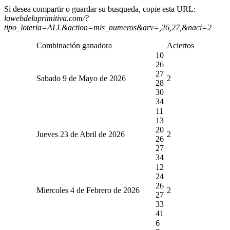
Si desea compartir o guardar su busqueda, copie esta URL:
lawebdelaprimitiva.com/?
tipo_loteria=ALL&action=mis_numeros&arv=,26,27,&naci=2
Combinación ganadora
Aciertos
10
26
27
Sabado 9 de Mayo de 2026
2
28
30
34
11
13
20
Jueves 23 de Abril de 2026
2
26
27
34
12
24
26
Miercoles 4 de Febrero de 2026
2
27
33
41
6