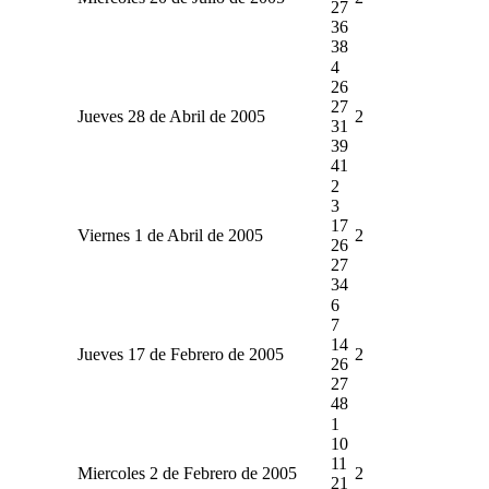
27
36
38
4
26
27
Jueves 28 de Abril de 2005
2
31
39
41
2
3
17
Viernes 1 de Abril de 2005
2
26
27
34
6
7
14
Jueves 17 de Febrero de 2005
2
26
27
48
1
10
11
Miercoles 2 de Febrero de 2005
2
21