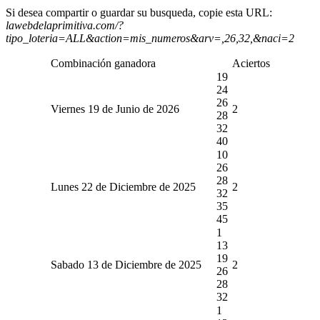
Si desea compartir o guardar su busqueda, copie esta URL:
lawebdelaprimitiva.com/?
tipo_loteria=ALL&action=mis_numeros&arv=,26,32,&naci=2
Combinación ganadora
Aciertos
19
24
26
Viernes 19 de Junio de 2026
2
28
32
40
10
26
28
Lunes 22 de Diciembre de 2025
2
32
35
45
1
13
19
Sabado 13 de Diciembre de 2025
2
26
28
32
1