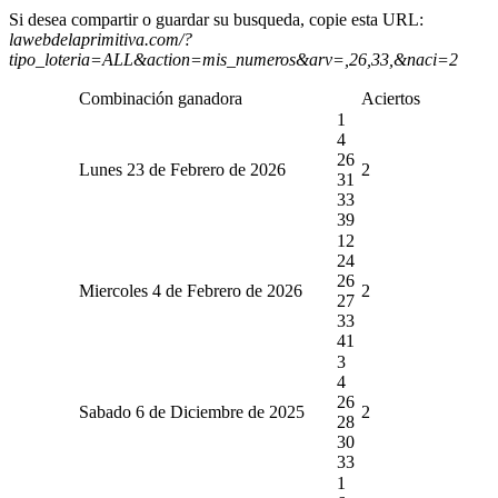
Si desea compartir o guardar su busqueda, copie esta URL:
lawebdelaprimitiva.com/?
tipo_loteria=ALL&action=mis_numeros&arv=,26,33,&naci=2
Combinación ganadora
Aciertos
1
4
26
Lunes 23 de Febrero de 2026
2
31
33
39
12
24
26
Miercoles 4 de Febrero de 2026
2
27
33
41
3
4
26
Sabado 6 de Diciembre de 2025
2
28
30
33
1