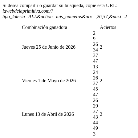
Si desea compartir o guardar su busqueda, copie esta URL:
lawebdelaprimitiva.com/?
tipo_loteria=ALL&action=mis_numeros&arv=,26,37,&naci=2
Combinación ganadora
Aciertos
2
9
26
Jueves 25 de Junio de 2026
2
34
37
47
13
24
26
Viernes 1 de Mayo de 2026
2
37
45
47
26
29
37
Lunes 13 de Abril de 2026
2
43
44
49
3