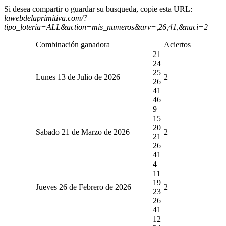
Si desea compartir o guardar su busqueda, copie esta URL:
lawebdelaprimitiva.com/?
tipo_loteria=ALL&action=mis_numeros&arv=,26,41,&naci=2
Combinación ganadora
Aciertos
21
24
25
Lunes 13 de Julio de 2026
2
26
41
46
9
15
20
Sabado 21 de Marzo de 2026
2
21
26
41
4
11
19
Jueves 26 de Febrero de 2026
2
23
26
41
12