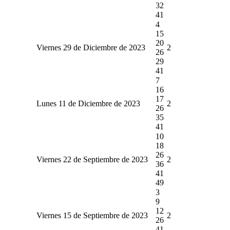
32
41
4
15
20
Viernes 29 de Diciembre de 2023
2
26
29
41
7
16
17
Lunes 11 de Diciembre de 2023
2
26
35
41
10
18
26
Viernes 22 de Septiembre de 2023
2
36
41
49
3
9
12
Viernes 15 de Septiembre de 2023
2
26
41