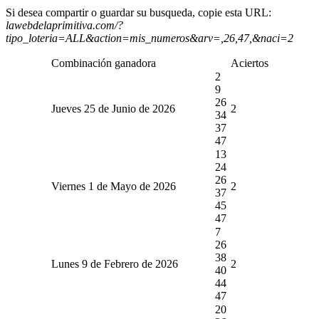
Si desea compartir o guardar su busqueda, copie esta URL:
lawebdelaprimitiva.com/?
tipo_loteria=ALL&action=mis_numeros&arv=,26,47,&naci=2
Combinación ganadora
Aciertos
2
9
26
Jueves 25 de Junio de 2026
2
34
37
47
13
24
26
Viernes 1 de Mayo de 2026
2
37
45
47
7
26
38
Lunes 9 de Febrero de 2026
2
40
44
47
20