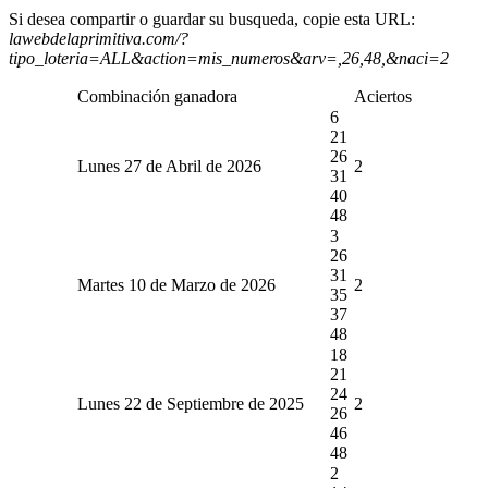
Si desea compartir o guardar su busqueda, copie esta URL:
lawebdelaprimitiva.com/?
tipo_loteria=ALL&action=mis_numeros&arv=,26,48,&naci=2
Combinación ganadora
Aciertos
6
21
26
Lunes 27 de Abril de 2026
2
31
40
48
3
26
31
Martes 10 de Marzo de 2026
2
35
37
48
18
21
24
Lunes 22 de Septiembre de 2025
2
26
46
48
2