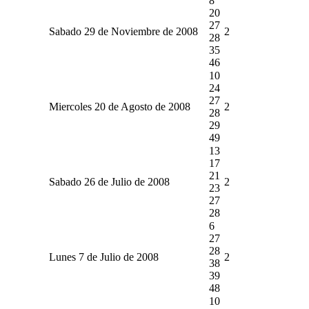
8
20
27
Sabado 29 de Noviembre de 2008
2
28
35
46
10
24
27
Miercoles 20 de Agosto de 2008
2
28
29
49
13
17
21
Sabado 26 de Julio de 2008
2
23
27
28
6
27
28
Lunes 7 de Julio de 2008
2
38
39
48
10