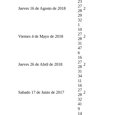
23
27
Jueves 16 de Agosto de 2018
2
28
29
32
1
10
27
Viernes 4 de Mayo de 2018
2
28
31
47
6
16
27
Jueves 26 de Abril de 2018
2
28
31
34
11
16
27
Sabado 17 de Junio de 2017
2
28
32
41
9
14