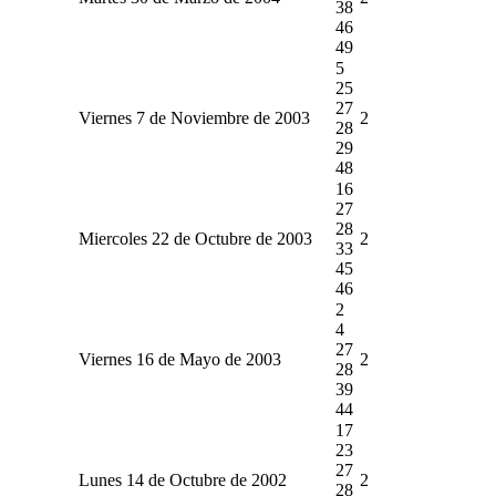
38
46
49
5
25
27
Viernes 7 de Noviembre de 2003
2
28
29
48
16
27
28
Miercoles 22 de Octubre de 2003
2
33
45
46
2
4
27
Viernes 16 de Mayo de 2003
2
28
39
44
17
23
27
Lunes 14 de Octubre de 2002
2
28