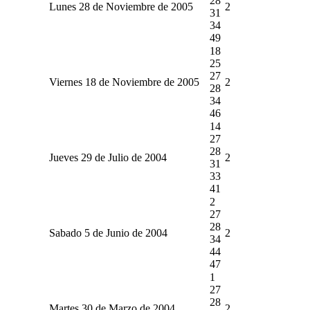
28
Lunes 28 de Noviembre de 2005
2
31
34
49
18
25
27
Viernes 18 de Noviembre de 2005
2
28
34
46
14
27
28
Jueves 29 de Julio de 2004
2
31
33
41
2
27
28
Sabado 5 de Junio de 2004
2
34
44
47
1
27
28
Martes 30 de Marzo de 2004
2