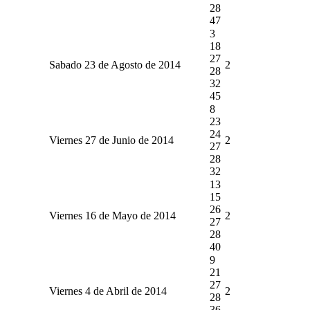
28
47
3
18
27
Sabado 23 de Agosto de 2014
2
28
32
45
8
23
24
Viernes 27 de Junio de 2014
2
27
28
32
13
15
26
Viernes 16 de Mayo de 2014
2
27
28
40
9
21
27
Viernes 4 de Abril de 2014
2
28
36