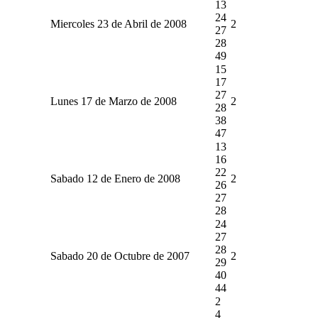
13
24
Miercoles 23 de Abril de 2008
2
27
28
49
15
17
27
Lunes 17 de Marzo de 2008
2
28
38
47
13
16
22
Sabado 12 de Enero de 2008
2
26
27
28
24
27
28
Sabado 20 de Octubre de 2007
2
29
40
44
2
4