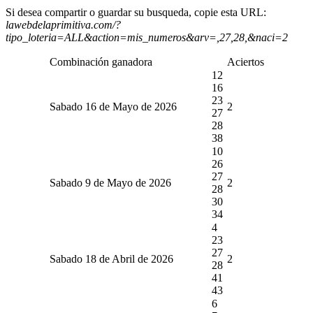
Si desea compartir o guardar su busqueda, copie esta URL:
lawebdelaprimitiva.com/?
tipo_loteria=ALL&action=mis_numeros&arv=,27,28,&naci=2
Combinación ganadora
Aciertos
12
16
23
Sabado 16 de Mayo de 2026
2
27
28
38
10
26
27
Sabado 9 de Mayo de 2026
2
28
30
34
4
23
27
Sabado 18 de Abril de 2026
2
28
41
43
6