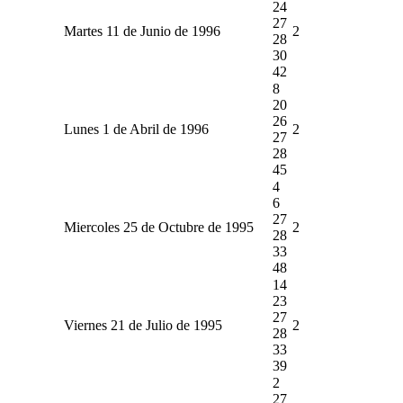
24
27
Martes 11 de Junio de 1996
2
28
30
42
8
20
26
Lunes 1 de Abril de 1996
2
27
28
45
4
6
27
Miercoles 25 de Octubre de 1995
2
28
33
48
14
23
27
Viernes 21 de Julio de 1995
2
28
33
39
2
27