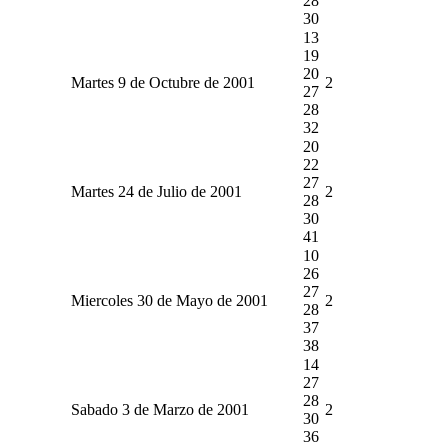
28
30
13
19
20
Martes 9 de Octubre de 2001
2
27
28
32
20
22
27
Martes 24 de Julio de 2001
2
28
30
41
10
26
27
Miercoles 30 de Mayo de 2001
2
28
37
38
14
27
28
Sabado 3 de Marzo de 2001
2
30
36