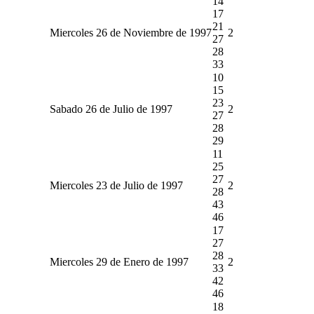
14
17
21
Miercoles 26 de Noviembre de 1997
2
27
28
33
10
15
23
Sabado 26 de Julio de 1997
2
27
28
29
11
25
27
Miercoles 23 de Julio de 1997
2
28
43
46
17
27
28
Miercoles 29 de Enero de 1997
2
33
42
46
18