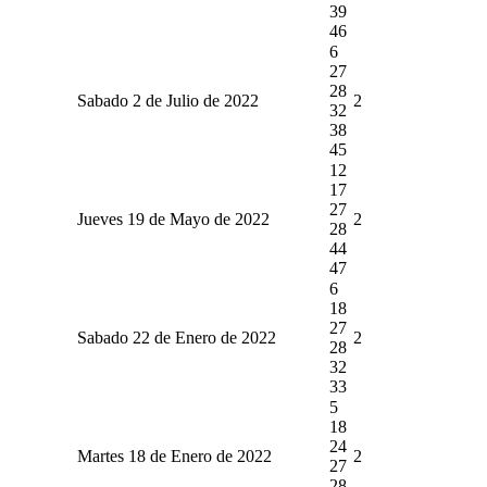
39
46
6
27
28
Sabado 2 de Julio de 2022
2
32
38
45
12
17
27
Jueves 19 de Mayo de 2022
2
28
44
47
6
18
27
Sabado 22 de Enero de 2022
2
28
32
33
5
18
24
Martes 18 de Enero de 2022
2
27
28