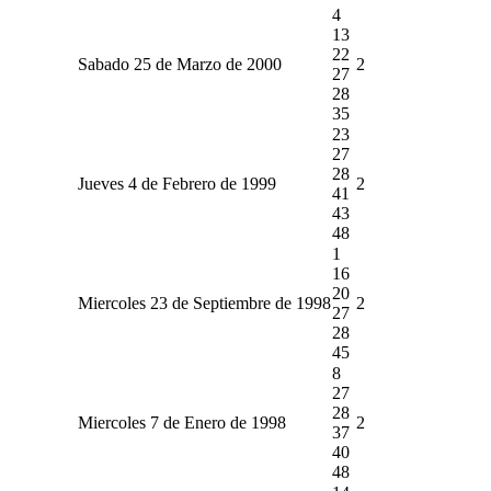
4
13
22
Sabado 25 de Marzo de 2000
2
27
28
35
23
27
28
Jueves 4 de Febrero de 1999
2
41
43
48
1
16
20
Miercoles 23 de Septiembre de 1998
2
27
28
45
8
27
28
Miercoles 7 de Enero de 1998
2
37
40
48