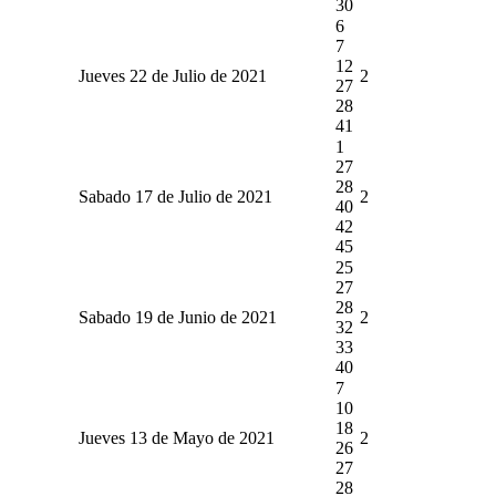
30
6
7
12
Jueves 22 de Julio de 2021
2
27
28
41
1
27
28
Sabado 17 de Julio de 2021
2
40
42
45
25
27
28
Sabado 19 de Junio de 2021
2
32
33
40
7
10
18
Jueves 13 de Mayo de 2021
2
26
27
28