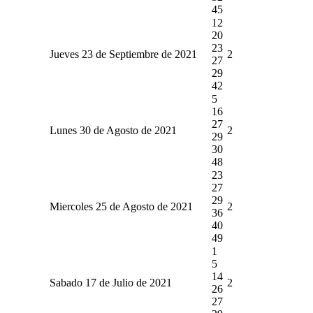
45
12
20
23
Jueves 23 de Septiembre de 2021
2
27
29
42
5
16
27
Lunes 30 de Agosto de 2021
2
29
30
48
23
27
29
Miercoles 25 de Agosto de 2021
2
36
40
49
1
5
14
Sabado 17 de Julio de 2021
2
26
27