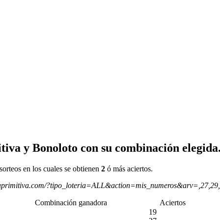
tiva y Bonoloto con su combinación elegida
sorteos en los cuales se obtienen
2
ó más aciertos.
aprimitiva.com/?tipo_loteria=ALL&action=mis_numeros&arv=,27,29
Combinación ganadora
Aciertos
19