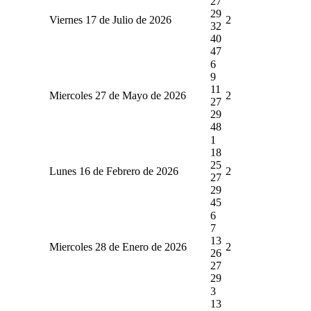
27
29
Viernes 17 de Julio de 2026
2
32
40
47
6
9
11
Miercoles 27 de Mayo de 2026
2
27
29
48
1
18
25
Lunes 16 de Febrero de 2026
2
27
29
45
6
7
13
Miercoles 28 de Enero de 2026
2
26
27
29
3
13