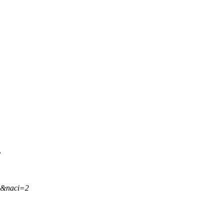
.
,&naci=2