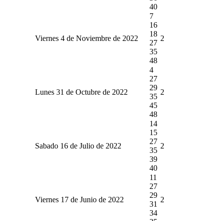
40
7
16
18
Viernes 4 de Noviembre de 2022
2
27
35
48
4
27
29
Lunes 31 de Octubre de 2022
2
35
45
48
14
15
27
Sabado 16 de Julio de 2022
2
35
39
40
11
27
29
Viernes 17 de Junio de 2022
2
31
34