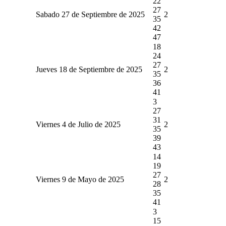
22
27
Sabado 27 de Septiembre de 2025
2
35
42
47
18
24
27
Jueves 18 de Septiembre de 2025
2
35
36
41
3
27
31
Viernes 4 de Julio de 2025
2
35
39
43
14
19
27
Viernes 9 de Mayo de 2025
2
28
35
41
3
15