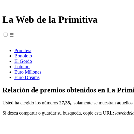
La Web de la Primitiva
☰
Primitiva
Bonoloto
El Gordo
Lototurf
Euro Millones
Euro Dreams
Relación de premios obtenidos en La Primi
Usted ha elegido los números
27,35,
, solamente se muestran aquellos 
Si desea compartir o guardar su busqueda, copie esta URL:
lawebdel