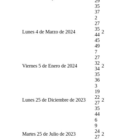
29
35
37
2
27
35
Lunes 4 de Marzo de 2024
2
44
45
49
7
27
32
Viernes 5 de Enero de 2024
2
34
35
36
3
19
22
Lunes 25 de Diciembre de 2023
2
27
35
44
6
9
24
Martes 25 de Julio de 2023
2
27