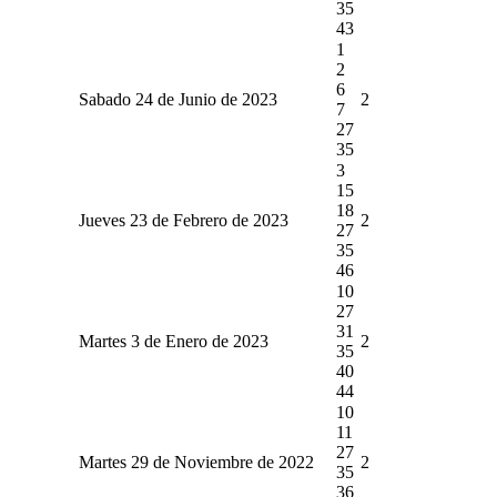
35
43
1
2
6
Sabado 24 de Junio de 2023
2
7
27
35
3
15
18
Jueves 23 de Febrero de 2023
2
27
35
46
10
27
31
Martes 3 de Enero de 2023
2
35
40
44
10
11
27
Martes 29 de Noviembre de 2022
2
35
36