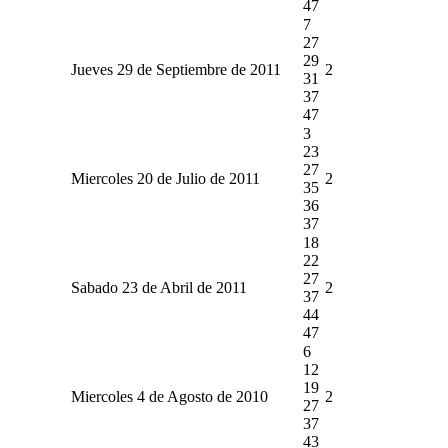
47
7
27
29
Jueves 29 de Septiembre de 2011
2
31
37
47
3
23
27
Miercoles 20 de Julio de 2011
2
35
36
37
18
22
27
Sabado 23 de Abril de 2011
2
37
44
47
6
12
19
Miercoles 4 de Agosto de 2010
2
27
37
43