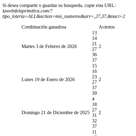
Si desea compartir o guardar su busqueda, copie esta URL:
lawebdelaprimitiva.com/?
tipo_loteria=ALL&action=mis_numeros&arv=,27,37,&naci=2
Combinación ganadora
Aciertos
13
14
21
Martes 3 de Febrero de 2026
2
27
36
37
15
16
23
Lunes 19 de Enero de 2026
2
27
37
39
4
18
27
Domingo 21 de Diciembre de 2025
2
31
32
37
11