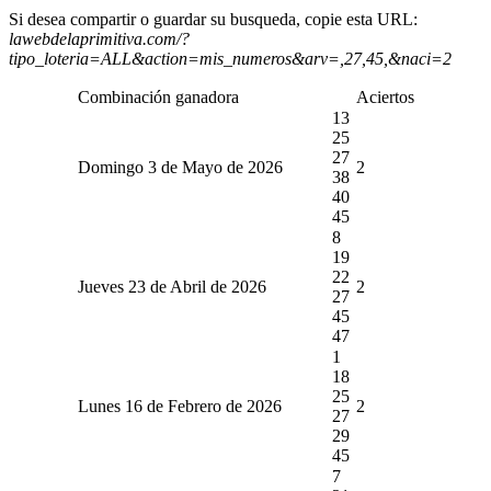
Si desea compartir o guardar su busqueda, copie esta URL:
lawebdelaprimitiva.com/?
tipo_loteria=ALL&action=mis_numeros&arv=,27,45,&naci=2
Combinación ganadora
Aciertos
13
25
27
Domingo 3 de Mayo de 2026
2
38
40
45
8
19
22
Jueves 23 de Abril de 2026
2
27
45
47
1
18
25
Lunes 16 de Febrero de 2026
2
27
29
45
7