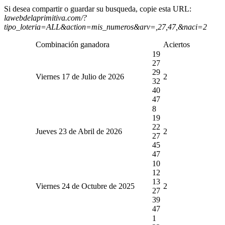
Si desea compartir o guardar su busqueda, copie esta URL:
lawebdelaprimitiva.com/?
tipo_loteria=ALL&action=mis_numeros&arv=,27,47,&naci=2
Combinación ganadora
Aciertos
19
27
29
Viernes 17 de Julio de 2026
2
32
40
47
8
19
22
Jueves 23 de Abril de 2026
2
27
45
47
10
12
13
Viernes 24 de Octubre de 2025
2
27
39
47
1