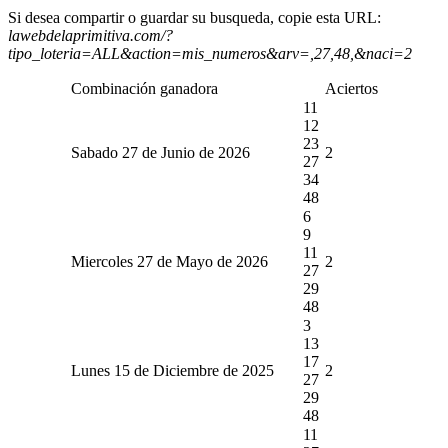
Si desea compartir o guardar su busqueda, copie esta URL:
lawebdelaprimitiva.com/?
tipo_loteria=ALL&action=mis_numeros&arv=,27,48,&naci=2
Combinación ganadora
Aciertos
11
12
23
Sabado 27 de Junio de 2026
2
27
34
48
6
9
11
Miercoles 27 de Mayo de 2026
2
27
29
48
3
13
17
Lunes 15 de Diciembre de 2025
2
27
29
48
11