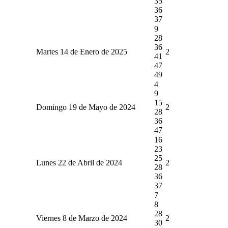
35
36
37
9
28
36
Martes 14 de Enero de 2025
2
41
47
49
4
9
15
Domingo 19 de Mayo de 2024
2
28
36
47
16
23
25
Lunes 22 de Abril de 2024
2
28
36
37
7
8
28
Viernes 8 de Marzo de 2024
2
30