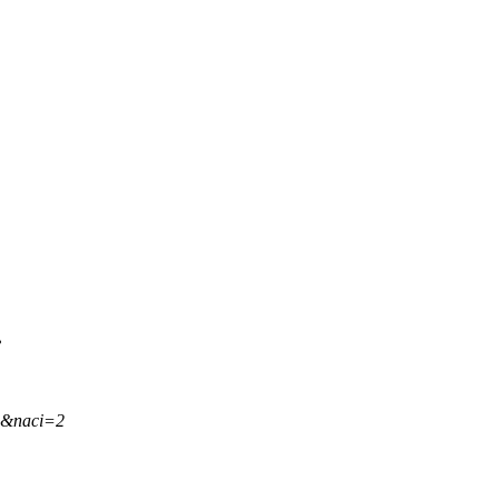
.
,&naci=2