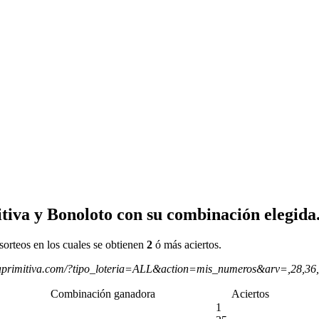
tiva y Bonoloto con su combinación elegida
sorteos en los cuales se obtienen
2
ó más aciertos.
aprimitiva.com/?tipo_loteria=ALL&action=mis_numeros&arv=,28,36
Combinación ganadora
Aciertos
1