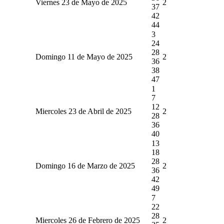
Viernes 23 de Mayo de 2025
2
37
42
44
3
24
28
Domingo 11 de Mayo de 2025
2
36
38
47
1
7
12
Miercoles 23 de Abril de 2025
2
28
36
40
13
18
28
Domingo 16 de Marzo de 2025
2
36
42
49
7
22
28
Miercoles 26 de Febrero de 2025
2