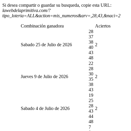
Si desea compartir o guardar su busqueda, copie esta URL:
lawebdelaprimitiva.com/?
tipo_loteria=ALL&action=mis_numeros&arv=,28,43,&naci=2
Combinación ganadora
Aciertos
28
37
38
Sabado 25 de Julio de 2026
2
40
43
48
22
28
30
Jueves 9 de Julio de 2026
2
35
38
43
19
25
28
Sabado 4 de Julio de 2026
2
43
44
48
7