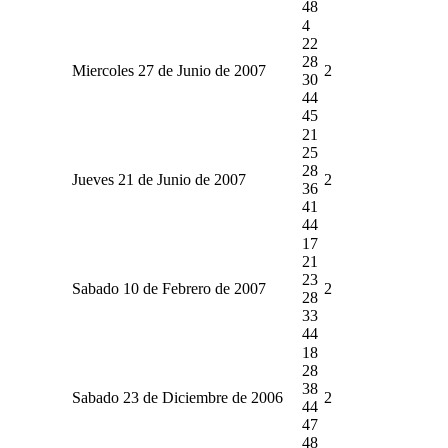
48
4
22
28
Miercoles 27 de Junio de 2007
2
30
44
45
21
25
28
Jueves 21 de Junio de 2007
2
36
41
44
17
21
23
Sabado 10 de Febrero de 2007
2
28
33
44
18
28
38
Sabado 23 de Diciembre de 2006
2
44
47
48