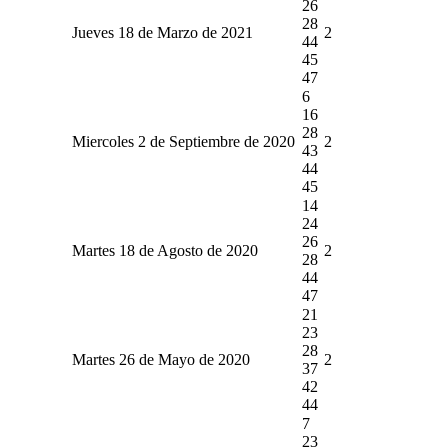
26
28
Jueves 18 de Marzo de 2021
2
44
45
47
6
16
28
Miercoles 2 de Septiembre de 2020
2
43
44
45
14
24
26
Martes 18 de Agosto de 2020
2
28
44
47
21
23
28
Martes 26 de Mayo de 2020
2
37
42
44
7
23