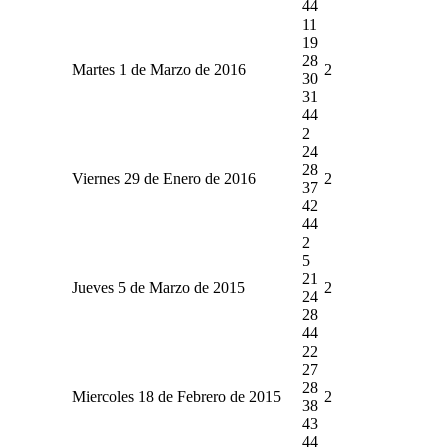
44
11
19
28
Martes 1 de Marzo de 2016
2
30
31
44
2
24
28
Viernes 29 de Enero de 2016
2
37
42
44
2
5
21
Jueves 5 de Marzo de 2015
2
24
28
44
22
27
28
Miercoles 18 de Febrero de 2015
2
38
43
44