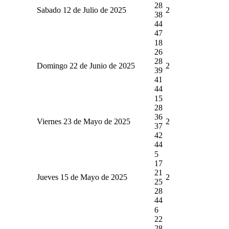
28
Sabado 12 de Julio de 2025
2
38
44
47
18
26
28
Domingo 22 de Junio de 2025
2
39
41
44
15
28
36
Viernes 23 de Mayo de 2025
2
37
42
44
5
17
21
Jueves 15 de Mayo de 2025
2
25
28
44
6
22
28