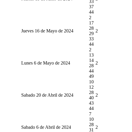
33
37
44
2
17
28
Jueves 16 de Mayo de 2024
2
29
33
44
2
13
14
Lunes 6 de Mayo de 2024
2
28
44
49
10
12
28
Sabado 20 de Abril de 2024
2
40
43
44
7
10
28
Sabado 6 de Abril de 2024
2
31