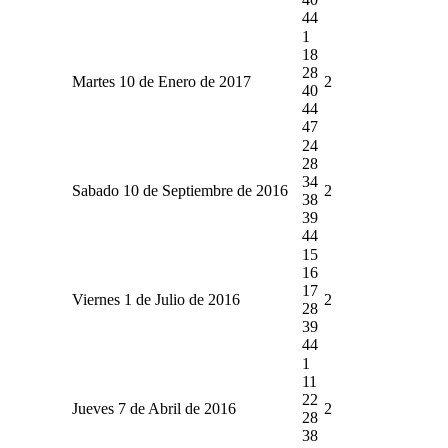
44
1
18
28
Martes 10 de Enero de 2017
2
40
44
47
24
28
34
Sabado 10 de Septiembre de 2016
2
38
39
44
15
16
17
Viernes 1 de Julio de 2016
2
28
39
44
1
11
22
Jueves 7 de Abril de 2016
2
28
38