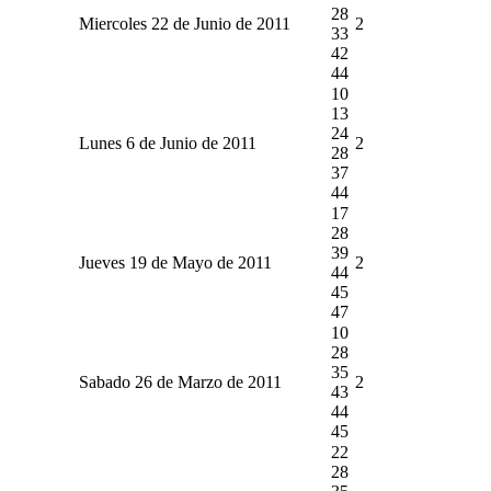
28
Miercoles 22 de Junio de 2011
2
33
42
44
10
13
24
Lunes 6 de Junio de 2011
2
28
37
44
17
28
39
Jueves 19 de Mayo de 2011
2
44
45
47
10
28
35
Sabado 26 de Marzo de 2011
2
43
44
45
22
28