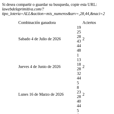
Si desea compartir o guardar su busqueda, copie esta URL:
lawebdelaprimitiva.com/?
tipo_loteria=ALL&action=mis_numeros&arv=,28,44,&naci=2
Combinación ganadora
Aciertos
19
25
28
Sabado 4 de Julio de 2026
2
43
44
48
1
13
18
Jueves 4 de Junio de 2026
2
28
32
44
5
8
23
Lunes 16 de Marzo de 2026
2
28
40
44
5