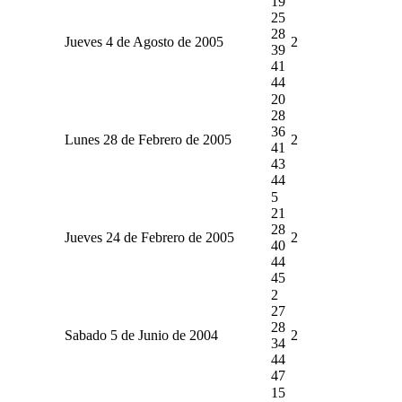
19
25
28
Jueves 4 de Agosto de 2005
2
39
41
44
20
28
36
Lunes 28 de Febrero de 2005
2
41
43
44
5
21
28
Jueves 24 de Febrero de 2005
2
40
44
45
2
27
28
Sabado 5 de Junio de 2004
2
34
44
47
15