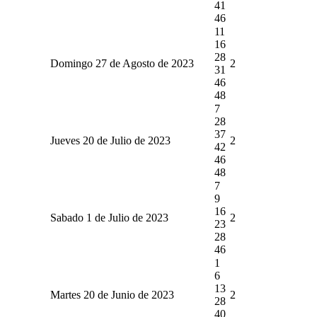
41
46
11
16
28
Domingo 27 de Agosto de 2023
2
31
46
48
7
28
37
Jueves 20 de Julio de 2023
2
42
46
48
7
9
16
Sabado 1 de Julio de 2023
2
23
28
46
1
6
13
Martes 20 de Junio de 2023
2
28
40