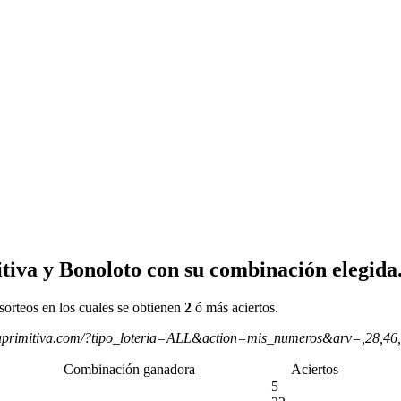
tiva y Bonoloto con su combinación elegida
sorteos en los cuales se obtienen
2
ó más aciertos.
aprimitiva.com/?tipo_loteria=ALL&action=mis_numeros&arv=,28,46
Combinación ganadora
Aciertos
5