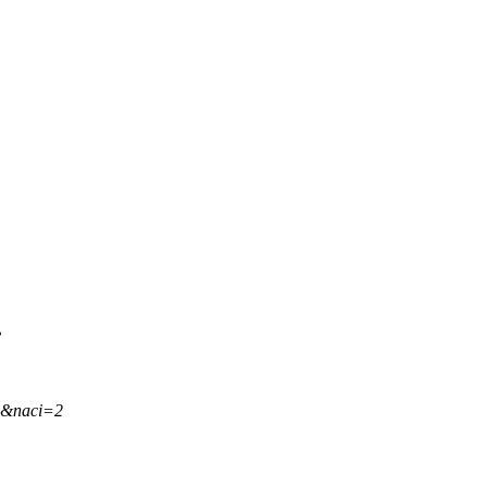
.
,&naci=2