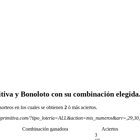
tiva y Bonoloto con su combinación elegida
sorteos en los cuales se obtienen
2
ó más aciertos.
aprimitiva.com/?tipo_loteria=ALL&action=mis_numeros&arv=,29,30
Combinación ganadora
Aciertos
3