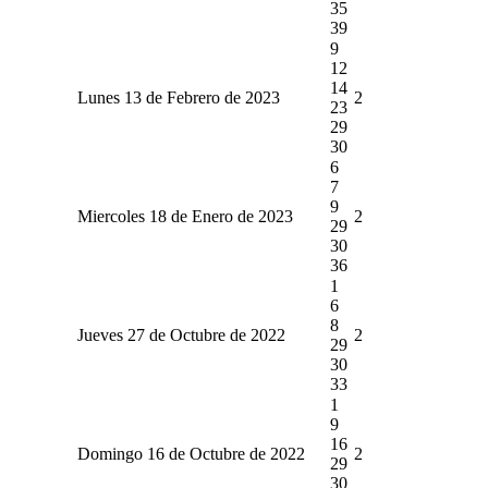
35
39
9
12
14
Lunes 13 de Febrero de 2023
2
23
29
30
6
7
9
Miercoles 18 de Enero de 2023
2
29
30
36
1
6
8
Jueves 27 de Octubre de 2022
2
29
30
33
1
9
16
Domingo 16 de Octubre de 2022
2
29
30