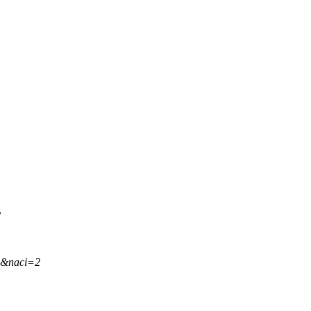
.
,&naci=2