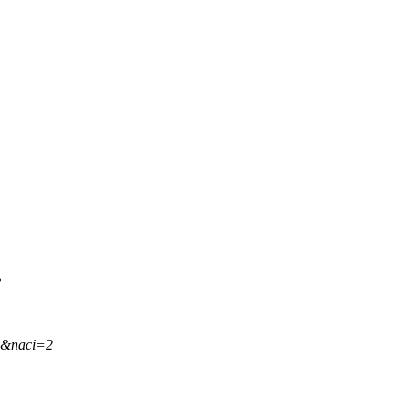
.
,&naci=2