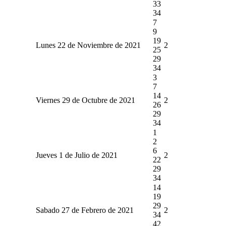
33
34
7
9
19
Lunes 22 de Noviembre de 2021
2
25
29
34
3
7
14
Viernes 29 de Octubre de 2021
2
26
29
34
1
2
6
Jueves 1 de Julio de 2021
2
22
29
34
14
19
29
Sabado 27 de Febrero de 2021
2
34
42