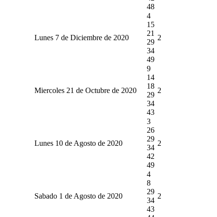
48
4
15
21
Lunes 7 de Diciembre de 2020
2
29
34
49
9
14
18
Miercoles 21 de Octubre de 2020
2
29
34
43
3
26
29
Lunes 10 de Agosto de 2020
2
34
42
49
4
8
29
Sabado 1 de Agosto de 2020
2
34
43