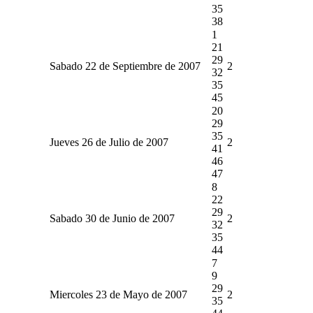
35
38
1
21
29
Sabado 22 de Septiembre de 2007
2
32
35
45
20
29
35
Jueves 26 de Julio de 2007
2
41
46
47
8
22
29
Sabado 30 de Junio de 2007
2
32
35
44
7
9
29
Miercoles 23 de Mayo de 2007
2
35