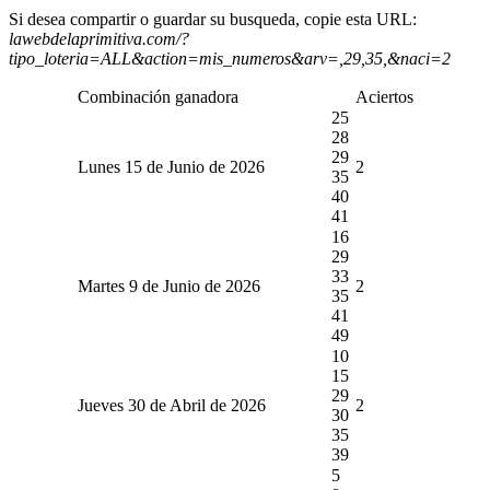
Si desea compartir o guardar su busqueda, copie esta URL:
lawebdelaprimitiva.com/?
tipo_loteria=ALL&action=mis_numeros&arv=,29,35,&naci=2
Combinación ganadora
Aciertos
25
28
29
Lunes 15 de Junio de 2026
2
35
40
41
16
29
33
Martes 9 de Junio de 2026
2
35
41
49
10
15
29
Jueves 30 de Abril de 2026
2
30
35
39
5