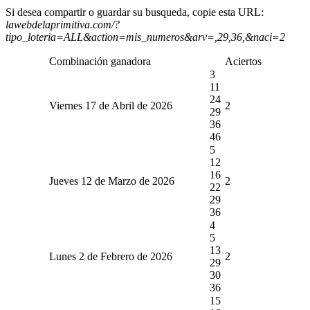
Si desea compartir o guardar su busqueda, copie esta URL:
lawebdelaprimitiva.com/?
tipo_loteria=ALL&action=mis_numeros&arv=,29,36,&naci=2
Combinación ganadora
Aciertos
3
11
24
Viernes 17 de Abril de 2026
2
29
36
46
5
12
16
Jueves 12 de Marzo de 2026
2
22
29
36
4
5
13
Lunes 2 de Febrero de 2026
2
29
30
36
15