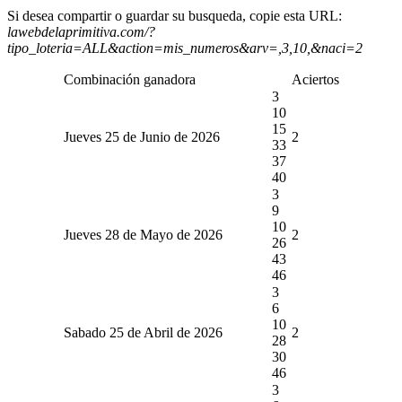
Si desea compartir o guardar su busqueda, copie esta URL:
lawebdelaprimitiva.com/?
tipo_loteria=ALL&action=mis_numeros&arv=,3,10,&naci=2
Combinación ganadora
Aciertos
3
10
15
Jueves 25 de Junio de 2026
2
33
37
40
3
9
10
Jueves 28 de Mayo de 2026
2
26
43
46
3
6
10
Sabado 25 de Abril de 2026
2
28
30
46
3