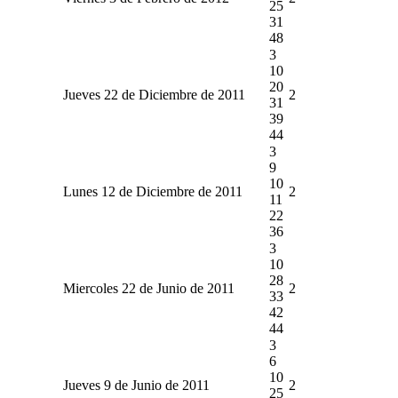
25
31
48
3
10
20
Jueves 22 de Diciembre de 2011
2
31
39
44
3
9
10
Lunes 12 de Diciembre de 2011
2
11
22
36
3
10
28
Miercoles 22 de Junio de 2011
2
33
42
44
3
6
10
Jueves 9 de Junio de 2011
2
25