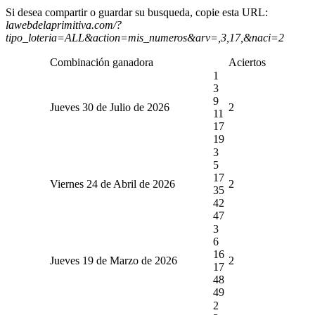
Si desea compartir o guardar su busqueda, copie esta URL:
lawebdelaprimitiva.com/?
tipo_loteria=ALL&action=mis_numeros&arv=,3,17,&naci=2
Combinación ganadora
Aciertos
1
3
9
Jueves 30 de Julio de 2026
2
11
17
19
3
5
17
Viernes 24 de Abril de 2026
2
35
42
47
3
6
16
Jueves 19 de Marzo de 2026
2
17
48
49
2