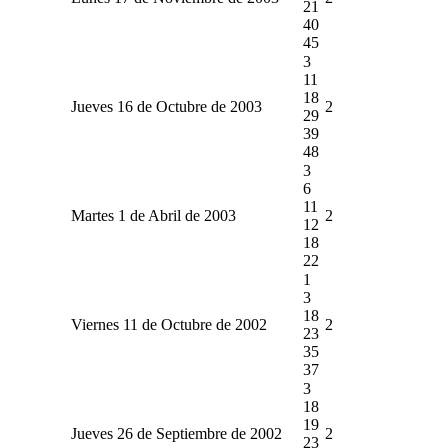
21
40
45
3
11
18
Jueves 16 de Octubre de 2003
2
29
39
48
3
6
11
Martes 1 de Abril de 2003
2
12
18
22
1
3
18
Viernes 11 de Octubre de 2002
2
23
35
37
3
18
19
Jueves 26 de Septiembre de 2002
2
23