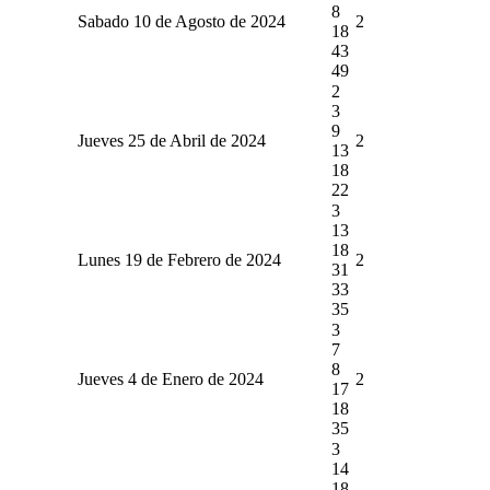
8
Sabado 10 de Agosto de 2024
2
18
43
49
2
3
9
Jueves 25 de Abril de 2024
2
13
18
22
3
13
18
Lunes 19 de Febrero de 2024
2
31
33
35
3
7
8
Jueves 4 de Enero de 2024
2
17
18
35
3
14
18