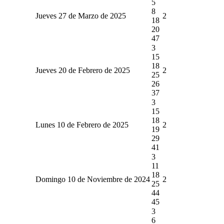
5
8
Jueves 27 de Marzo de 2025
2
18
20
47
3
15
18
Jueves 20 de Febrero de 2025
2
25
26
37
3
15
18
Lunes 10 de Febrero de 2025
2
19
29
41
3
11
18
Domingo 10 de Noviembre de 2024
2
25
44
45
3
6