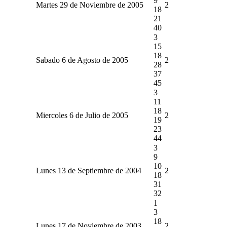
9
Martes 29 de Noviembre de 2005
2
18
21
40
3
15
18
Sabado 6 de Agosto de 2005
2
28
37
45
3
11
18
Miercoles 6 de Julio de 2005
2
19
23
44
3
9
10
Lunes 13 de Septiembre de 2004
2
18
31
32
1
3
18
Lunes 17 de Noviembre de 2003
2