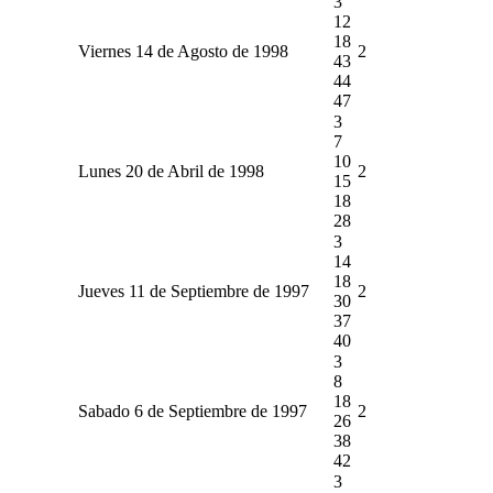
3
12
18
Viernes 14 de Agosto de 1998
2
43
44
47
3
7
10
Lunes 20 de Abril de 1998
2
15
18
28
3
14
18
Jueves 11 de Septiembre de 1997
2
30
37
40
3
8
18
Sabado 6 de Septiembre de 1997
2
26
38
42
3