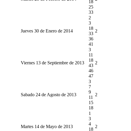
18
25
33
2
3
18
Jueves 30 de Enero de 2014
2
33
36
41
3
11
18
Viernes 13 de Septiembre de 2013
2
43
46
47
3
7
9
Sabado 24 de Agosto de 2013
2
11
15
18
1
3
4
Martes 14 de Mayo de 2013
2
18