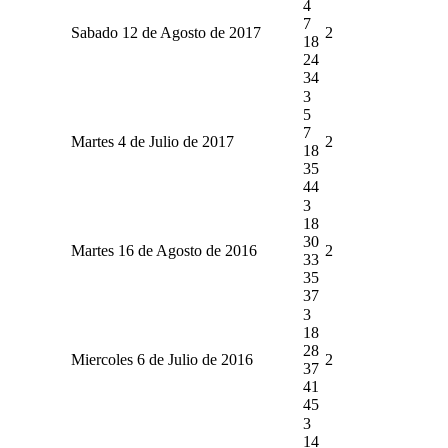
4
7
Sabado 12 de Agosto de 2017
2
18
24
34
3
5
7
Martes 4 de Julio de 2017
2
18
35
44
3
18
30
Martes 16 de Agosto de 2016
2
33
35
37
3
18
28
Miercoles 6 de Julio de 2016
2
37
41
45
3
14