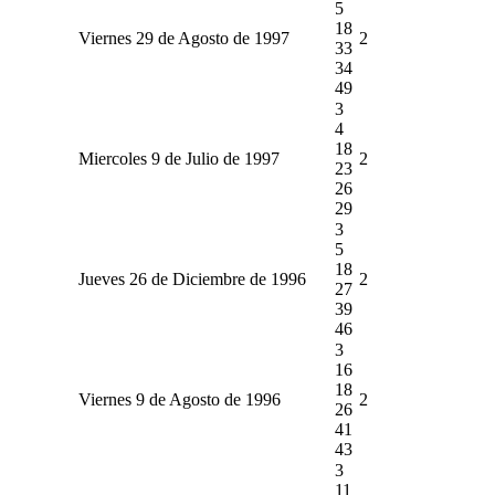
5
18
Viernes 29 de Agosto de 1997
2
33
34
49
3
4
18
Miercoles 9 de Julio de 1997
2
23
26
29
3
5
18
Jueves 26 de Diciembre de 1996
2
27
39
46
3
16
18
Viernes 9 de Agosto de 1996
2
26
41
43
3
11