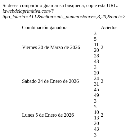
Si desea compartir o guardar su busqueda, copie esta URL:
lawebdelaprimitiva.com/?
tipo_loteria=ALL&action=mis_numeros&arv=,3,20,&naci=2
Combinación ganadora
Aciertos
3
5
11
Viernes 20 de Marzo de 2026
2
20
28
43
3
20
24
Sabado 24 de Enero de 2026
2
31
45
49
3
5
10
Lunes 5 de Enero de 2026
2
13
20
43
3