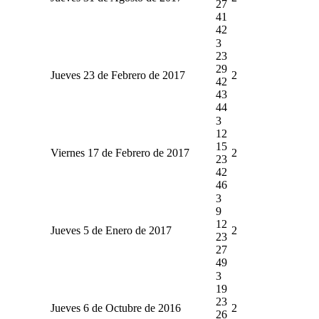
27
41
42
3
23
29
Jueves 23 de Febrero de 2017
2
42
43
44
3
12
15
Viernes 17 de Febrero de 2017
2
23
42
46
3
9
12
Jueves 5 de Enero de 2017
2
23
27
49
3
19
23
Jueves 6 de Octubre de 2016
2
26