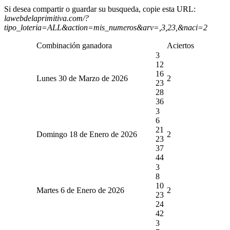
Si desea compartir o guardar su busqueda, copie esta URL:
lawebdelaprimitiva.com/?
tipo_loteria=ALL&action=mis_numeros&arv=,3,23,&naci=2
Combinación ganadora
Aciertos
3
12
16
Lunes 30 de Marzo de 2026
2
23
28
36
3
6
21
Domingo 18 de Enero de 2026
2
23
37
44
3
8
10
Martes 6 de Enero de 2026
2
23
24
42
3