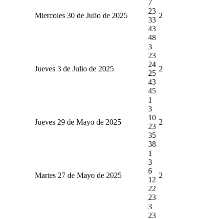
7
23
Miercoles 30 de Julio de 2025
2
33
43
48
3
23
24
Jueves 3 de Julio de 2025
2
25
43
45
1
3
10
Jueves 29 de Mayo de 2025
2
23
35
38
1
3
6
Martes 27 de Mayo de 2025
2
12
22
23
3
23