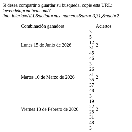
Si desea compartir o guardar su busqueda, copie esta URL:
lawebdelaprimitiva.com/?
tipo_loteria=ALL&action=mis_numeros&arv=,3,31,&naci=2
Combinación ganadora
Aciertos
3
5
12
Lunes 15 de Junio de 2026
2
31
45
46
3
26
31
Martes 10 de Marzo de 2026
2
35
37
48
3
19
22
Viernes 13 de Febrero de 2026
2
25
31
48
3