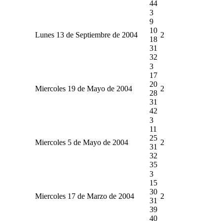
44
3
9
10
Lunes 13 de Septiembre de 2004
2
18
31
32
3
17
20
Miercoles 19 de Mayo de 2004
2
28
31
42
3
11
25
Miercoles 5 de Mayo de 2004
2
31
32
35
3
15
30
Miercoles 17 de Marzo de 2004
2
31
39
40