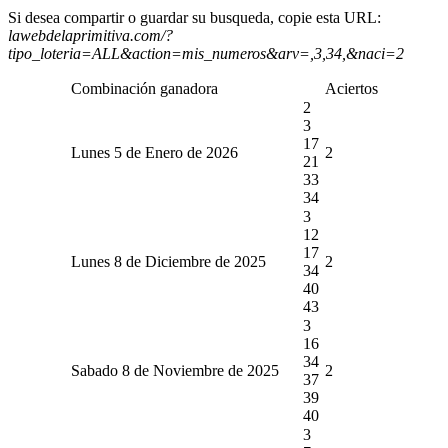
Si desea compartir o guardar su busqueda, copie esta URL:
lawebdelaprimitiva.com/?
tipo_loteria=ALL&action=mis_numeros&arv=,3,34,&naci=2
Combinación ganadora
Aciertos
2
3
17
Lunes 5 de Enero de 2026
2
21
33
34
3
12
17
Lunes 8 de Diciembre de 2025
2
34
40
43
3
16
34
Sabado 8 de Noviembre de 2025
2
37
39
40
3