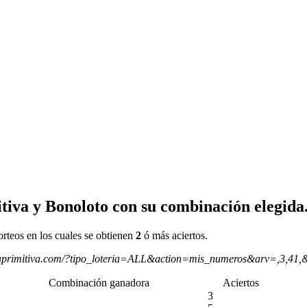
tiva y Bonoloto con su combinación elegida
orteos en los cuales se obtienen
2
ó más aciertos.
aprimitiva.com/?tipo_loteria=ALL&action=mis_numeros&arv=,3,41,
Combinación ganadora
Aciertos
3