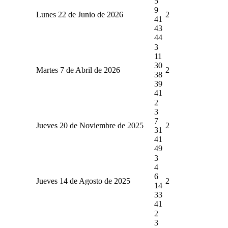
5
9
Lunes 22 de Junio de 2026
2
41
43
44
3
11
30
Martes 7 de Abril de 2026
2
38
39
41
2
3
7
Jueves 20 de Noviembre de 2025
2
31
41
49
3
4
6
Jueves 14 de Agosto de 2025
2
14
33
41
2
3