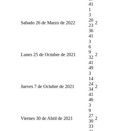
41
1
3
20
Sabado 26 de Marzo de 2022
2
23
36
41
3
6
9
Lunes 25 de Octubre de 2021
2
32
41
49
3
14
24
Jueves 7 de Octubre de 2021
2
34
41
46
3
9
27
Viernes 30 de Abril de 2021
2
30
33