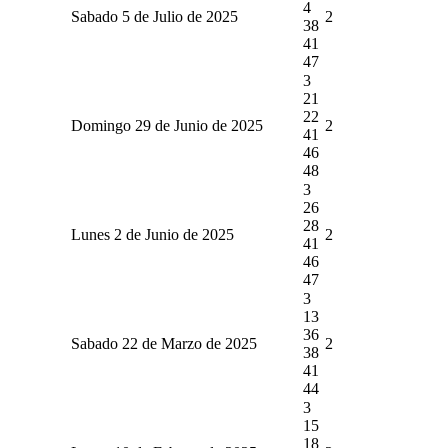
4
Sabado 5 de Julio de 2025
2
38
41
47
3
21
22
Domingo 29 de Junio de 2025
2
41
46
48
3
26
28
Lunes 2 de Junio de 2025
2
41
46
47
3
13
36
Sabado 22 de Marzo de 2025
2
38
41
44
3
15
18