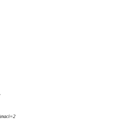
.
&naci=2