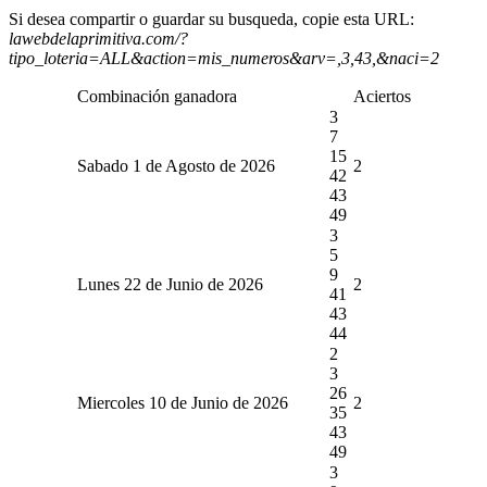
Si desea compartir o guardar su busqueda, copie esta URL:
lawebdelaprimitiva.com/?
tipo_loteria=ALL&action=mis_numeros&arv=,3,43,&naci=2
Combinación ganadora
Aciertos
3
7
15
Sabado 1 de Agosto de 2026
2
42
43
49
3
5
9
Lunes 22 de Junio de 2026
2
41
43
44
2
3
26
Miercoles 10 de Junio de 2026
2
35
43
49
3