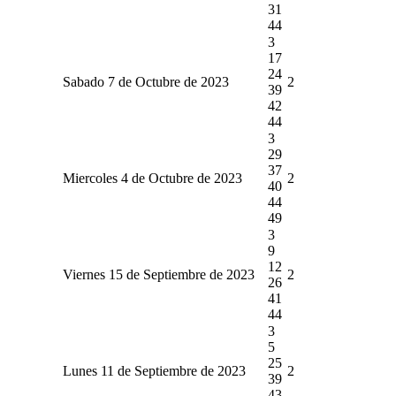
31
44
3
17
24
Sabado 7 de Octubre de 2023
2
39
42
44
3
29
37
Miercoles 4 de Octubre de 2023
2
40
44
49
3
9
12
Viernes 15 de Septiembre de 2023
2
26
41
44
3
5
25
Lunes 11 de Septiembre de 2023
2
39
43