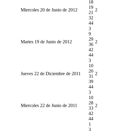
18
19
Miercoles 20 de Junio de 2012
2
21
32
44
3
9
29
Martes 19 de Junio de 2012
2
36
42
44
3
10
20
Jueves 22 de Diciembre de 2011
2
31
39
44
3
10
28
Miercoles 22 de Junio de 2011
2
33
42
44
1
3