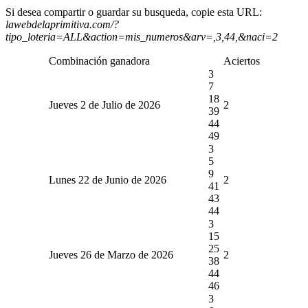
Si desea compartir o guardar su busqueda, copie esta URL:
lawebdelaprimitiva.com/?
tipo_loteria=ALL&action=mis_numeros&arv=,3,44,&naci=2
Combinación ganadora
Aciertos
3
7
18
Jueves 2 de Julio de 2026
2
39
44
49
3
5
9
Lunes 22 de Junio de 2026
2
41
43
44
3
15
25
Jueves 26 de Marzo de 2026
2
38
44
46
3