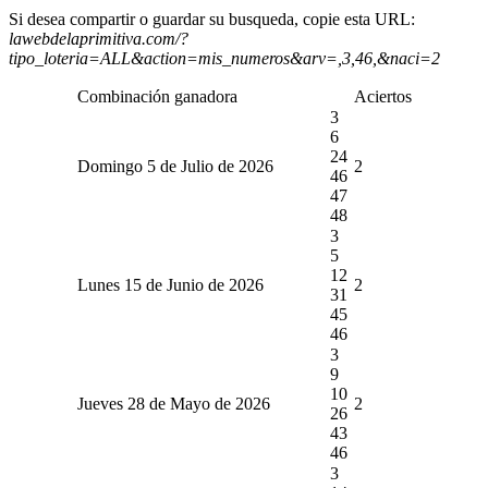
Si desea compartir o guardar su busqueda, copie esta URL:
lawebdelaprimitiva.com/?
tipo_loteria=ALL&action=mis_numeros&arv=,3,46,&naci=2
Combinación ganadora
Aciertos
3
6
24
Domingo 5 de Julio de 2026
2
46
47
48
3
5
12
Lunes 15 de Junio de 2026
2
31
45
46
3
9
10
Jueves 28 de Mayo de 2026
2
26
43
46
3