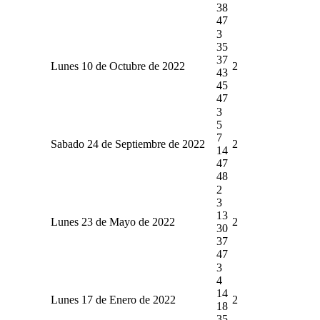
38
47
3
35
37
Lunes 10 de Octubre de 2022
2
43
45
47
3
5
7
Sabado 24 de Septiembre de 2022
2
14
47
48
2
3
13
Lunes 23 de Mayo de 2022
2
30
37
47
3
4
14
Lunes 17 de Enero de 2022
2
18
35