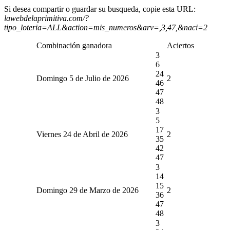
Si desea compartir o guardar su busqueda, copie esta URL:
lawebdelaprimitiva.com/?
tipo_loteria=ALL&action=mis_numeros&arv=,3,47,&naci=2
Combinación ganadora
Aciertos
3
6
24
Domingo 5 de Julio de 2026
2
46
47
48
3
5
17
Viernes 24 de Abril de 2026
2
35
42
47
3
14
15
Domingo 29 de Marzo de 2026
2
36
47
48
3