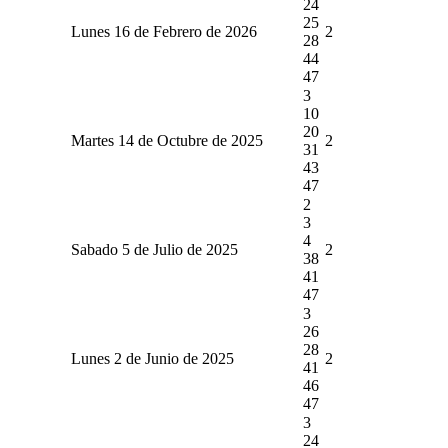
24
25
Lunes 16 de Febrero de 2026
2
28
44
47
3
10
20
Martes 14 de Octubre de 2025
2
31
43
47
2
3
4
Sabado 5 de Julio de 2025
2
38
41
47
3
26
28
Lunes 2 de Junio de 2025
2
41
46
47
3
24