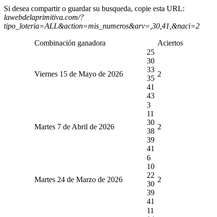
Si desea compartir o guardar su busqueda, copie esta URL:
lawebdelaprimitiva.com/?
tipo_loteria=ALL&action=mis_numeros&arv=,30,41,&naci=2
Combinación ganadora
Aciertos
25
30
33
Viernes 15 de Mayo de 2026
2
35
41
43
3
11
30
Martes 7 de Abril de 2026
2
38
39
41
6
10
22
Martes 24 de Marzo de 2026
2
30
39
41
11