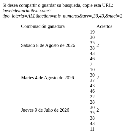
Si desea compartir o guardar su busqueda, copie esta URL:
lawebdelaprimitiva.com/?
tipo_loteria=ALL&action=mis_numeros&arv=,30,43,&naci=2
Combinación ganadora
Aciertos
19
30
35
Sabado 8 de Agosto de 2026
2
38
43
46
7
10
30
Martes 4 de Agosto de 2026
2
37
43
46
22
28
30
Jueves 9 de Julio de 2026
2
35
38
43
11